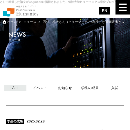
て執筆した論文がCognitionに掲載されました。筑波大学ヒューマニクス学位プログラム
石川 椋
EN
ホーム
ニュース
石川 椋太さん（ヒューマニクス5年生）が筆頭著者として執筆した論文がCognitionに掲載されました。
ヒューマニクスについて
ニュース
カリキュラム
メンター
サポート
ニュース
ALL
イベント
お知らせ
学生の成果
入試
アクセス
入試情報
お問合せ
2025.02.28
学生の成果