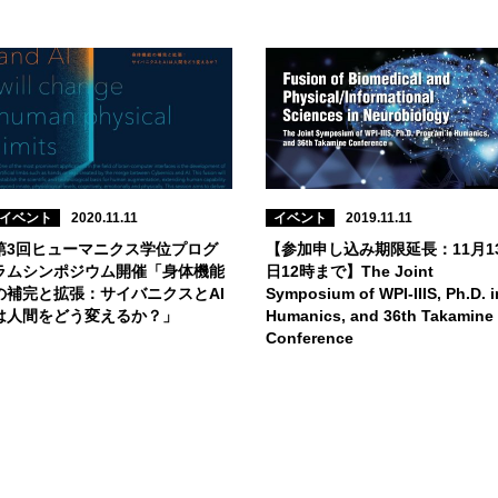
イベント
2020.11.11
イベント
2019.11.11
第3回ヒューマニクス学位プログ
【参加申し込み期限延長：11月1
ラムシンポジウム開催「身体機能
日12時まで】The Joint
の補完と拡張：サイバニクスとAI
Symposium of WPI-IIIS, Ph.D. i
は人間をどう変えるか？」
Humanics, and 36th Takamine
Conference