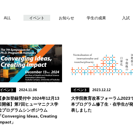
ALL
イベント
お知らせ
学生の成果
入試
イベント
2024.11.06
イベント
2023.12.12
【参加登録受付中 2024年12月13
大学院教育改革フォーラム2023
日開催】第7回ヒューマニクス学
本プログラム修了生・在学生が
位プログラムシンポジウム
表しました
Converging Ideas, Creating
Impact」