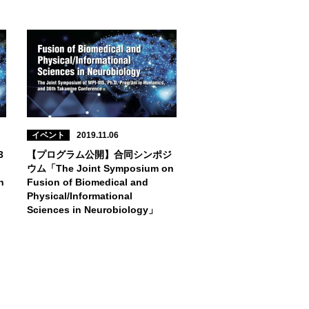
イベント
2019.11.06
3
【プログラム公開】合同シンポジ
ウム「The Joint Symposium on
n
Fusion of Biomedical and
Physical/Informational
Sciences in Neurobiology」