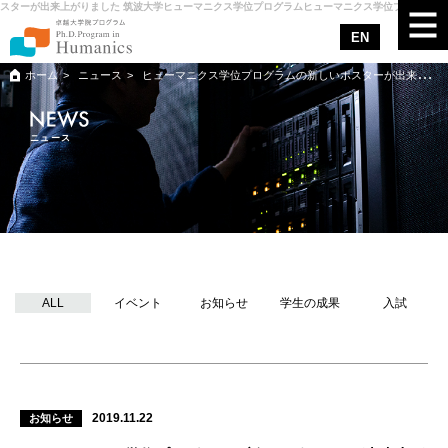
ーが出来上がりました 筑波大学ヒューマニクス学位プログラム
ヒューマニクス学位プログラムの新
EN
ホーム
ニュース
ヒューマニクス学位プログラムの新しいポスターが出来上がりました
ヒューマニクスについて
ニュース
カリキュラム
メンター
サポート
ニュース
ALL
イベント
お知らせ
学生の成果
入試
アクセス
入試情報
お問合せ
2019.11.22
お知らせ