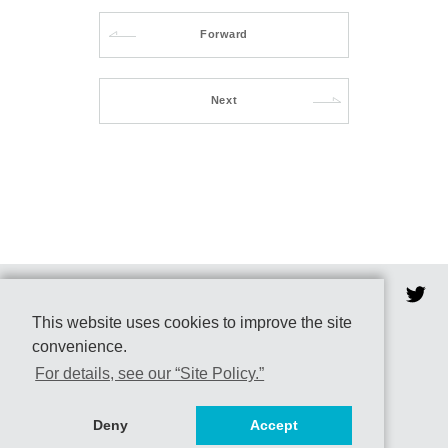
Forward
Next
This website uses cookies to improve the site
convenience.
［お問合わせ先］
ヒューマニクス学位プログラム
For details, see our “Site Policy.”
〒305-8577 茨城県つくば市天王台1-1-1
筑波大学 総合研究棟A703
グローバル教育院事務室
Deny
Accept
Mail: humanics@un.tsukuba.ac.jp
Tel: 029-853-7085