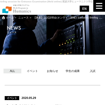
g session for Entrance Examination (Held online) 筑波大学ヒューマニクス学位プログラム
【更
EN
ホーム
ニュース
【更新】入試説明会(オンライン開催)/ [Updated] Briefing session for Entrance Examination (Held online)
ヒューマニクスについて
ニュース
カリキュラム
メンター
サポート
ニュース
ALL
イベント
お知らせ
学生の成果
入試
アクセス
入試情報
お問合せ
2020.05.29
イベント