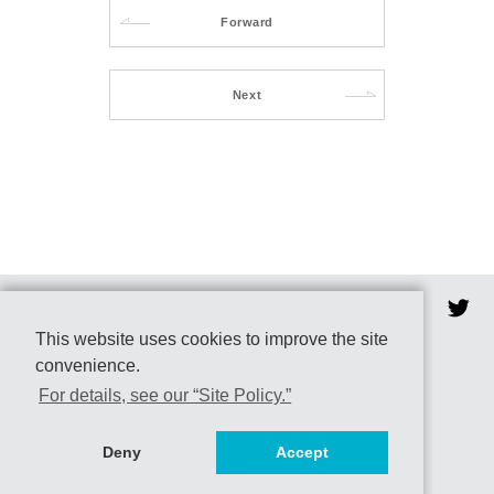
Forward
Next
This website uses cookies to improve the site
convenience.
［お問合わせ先］
ヒューマニクス学位プログラム
For details, see our “Site Policy.”
〒305-8577 茨城県つくば市天王台1-1-1
筑波大学 総合研究棟A703
グローバル教育院事務室
Deny
Accept
Mail: humanics@un.tsukuba.ac.jp
Tel: 029-853-7085