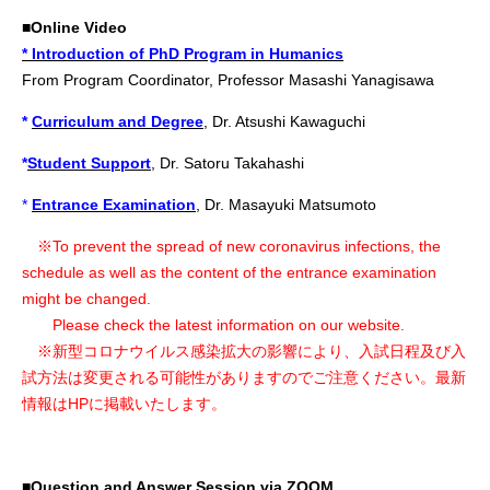
■Online Video
* Introduction of PhD Program in Humanics
From Program Coordinator, Professor Masashi Yanagisawa
*
Curriculum and Degree
, Dr. Atsushi Kawaguchi
*
Student Support
, Dr. Satoru Takahashi
*
Entrance Examination
, Dr. Masayuki Matsumoto
※To prevent the spread of new coronavirus infections, the
schedule as well as the content of the entrance examination
might be changed.
Please check the latest information on our website.
※新型コロナウイルス感染拡大の影響により、入試日程及び入
試方法は変更される可能性がありますのでご注意ください。最新
情報はHPに掲載いたします。
■Question and Answer Session via ZOOM