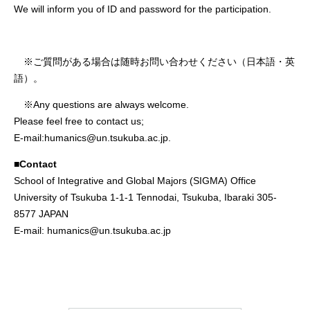
We will inform you of ID and password for the participation.
※ご質問がある場合は随時お問い合わせください（日本語・英
語）。
※Any questions are always welcome.
Please feel free to contact us;
E-mail:humanics@un.tsukuba.ac.jp.
■Contact
School of Integrative and Global Majors (SIGMA) Office
University of Tsukuba 1-1-1 Tennodai, Tsukuba, Ibaraki 305-
8577 JAPAN
E-mail: humanics@un.tsukuba.ac.jp